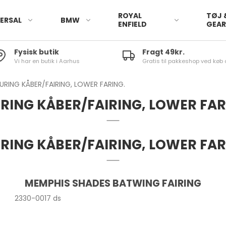
ROYAL
TØJ 
ERSAL
BMW
ENFIELD
GEA
Fysisk butik
Fragt 49kr.
Vi har en butik i Aarhus
Gratis til pakkeshop ved køb 
URING KÅBER/FAIRING, LOWER FARING.
RING KÅBER/FAIRING, LOWER FAR
RING KÅBER/FAIRING, LOWER FAR
MEMPHIS SHADES BATWING FAIRING
2330-0017 ds