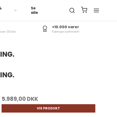
&
Se
R
alle
+10.000 varer
over 1300kr.
Kæmpe sortiment!
ING.
ING.
5.989,00 DKK
VIS PRODUKT