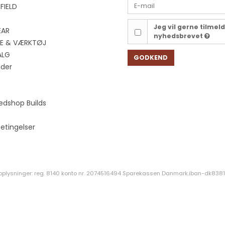
FIELD
Jeg vil gerne tilmel
EAR
nyhedsbrevet
EJE & VÆRKTØJ
ALG
GODKEND
ider
edshop Builds
etingelser
oplysninger: reg. 8140 konto nr. 2074516494 Sparekassen Danmark.iban-dk8