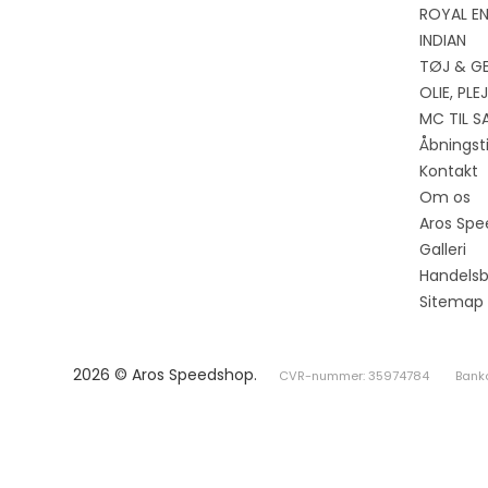
ROYAL EN
INDIAN
TØJ & G
OLIE, PL
MC TIL S
Åbningst
Kontakt
Om os
Aros Spe
Galleri
Handelsb
Sitemap
2026 © Aros Speedshop.
CVR-nummer: 35974784
Bank