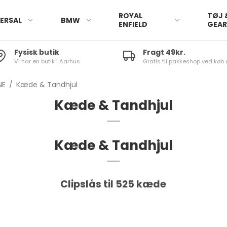
ROYAL
TØJ 
ERSAL
BMW
ENFIELD
GEA
Fysisk butik
Fragt 49kr.
Vi har en butik i Aarhus
Gratis til pakkeshop ved køb 
NE
/
Kæde & Tandhjul
Kæde & Tandhjul
Kæde & Tandhjul
Clipslås til 525 kæde