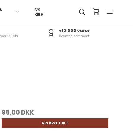
&
Se
R
alle
+10.000 varer
over 1300kr.
Kæmpe sortiment!
95,00 DKK
VIS PRODUKT