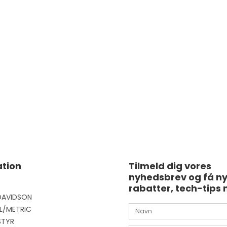
tion
Tilmeld dig vores
nyhedsbrev og få n
rabatter, tech-tips 
DAVIDSON
L/METRIC
STYR