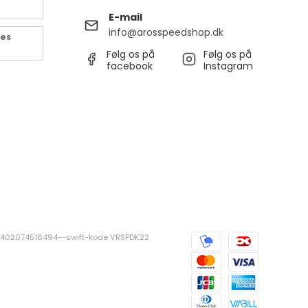
E-mail
info@arosspeedshop.dk
des
Følg os på
Følg os på
facebook
Instagram
381402074516494--swift-kode VRSPDK22