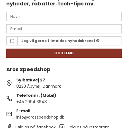
nyheder, rabatter, tech-tips mv.
Jeg vil gerne tilmeldes nyhedsbrevet
GODKEND
Aros Speedshop
Sylbækvej 27
8230 Åbyhøj, Danmark
Telefonnr. (Mobil)
+45 2094 3648
E-mail
info@arosspeedshop.dk
Følg os på facebook
Følg os på Instagram