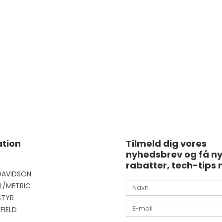
tion
Tilmeld dig vores
nyhedsbrev og få n
rabatter, tech-tips 
DAVIDSON
L/METRIC
STYR
FIELD