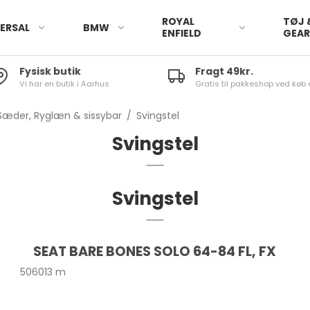
ROYAL
TØJ 
ERSAL
BMW
ENFIELD
GEA
Fysisk butik
Fragt 49kr.
Vi har en butik i Aarhus
Gratis til pakkeshop ved køb 
Sæder, Ryglæn & sissybar
/
Svingstel
Svingstel
Svingstel
SEAT BARE BONES SOLO 64-84 FL, FX
506013 m