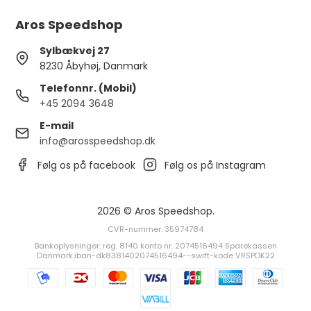
Aros Speedshop
Sylbækvej 27
8230 Åbyhøj, Danmark
Telefonnr. (Mobil)
+45 2094 3648
E-mail
info@arosspeedshop.dk
Følg os på facebook
Følg os på Instagram
2026 © Aros Speedshop.
CVR-nummer: 35974784
Bankoplysninger: reg. 8140 konto nr. 2074516494 Sparekassen
Danmark.iban-dk8381402074516494--swift-kode VRSPDK22