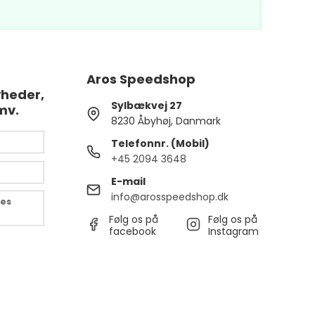
Aros Speedshop
yheder,
Sylbækvej 27
mv.
8230 Åbyhøj, Danmark
Telefonnr. (Mobil)
+45 2094 3648
E-mail
info@arosspeedshop.dk
des
Følg os på
Følg os på
facebook
Instagram