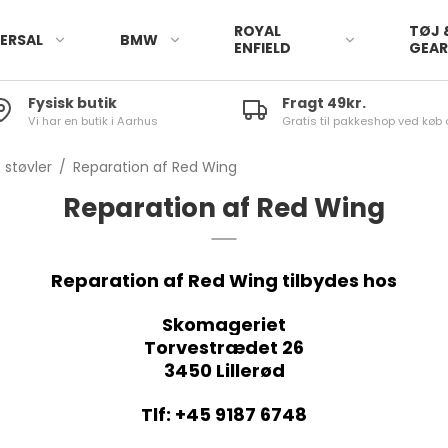
ROYAL
TØJ 
ERSAL
BMW
ENFIELD
GEA
Fysisk butik
Fragt 49kr.
Vi har en butik i Aarhus
Gratis til pakkeshop ved køb 
 støvler
/
Reparation af Red Wing
Reparation af Red Wing
Reparation af Red Wing tilbydes hos
Skomageriet
Torvestrædet 26
3450 Lillerød
Tlf: +45 9187 6748