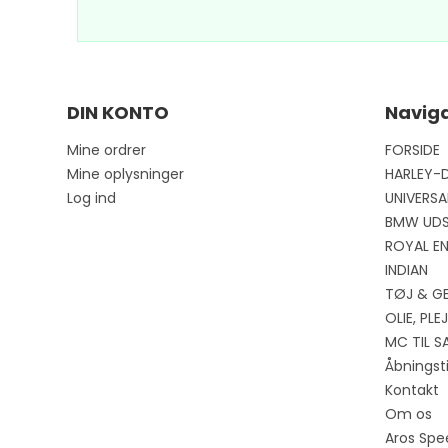
DIN KONTO
Naviga
Mine ordrer
FORSIDE
Mine oplysninger
HARLEY-
Log ind
UNIVERSA
BMW UD
ROYAL EN
INDIAN
TØJ & G
OLIE, PL
MC TIL S
Åbningst
Kontakt
Om os
Aros Spe