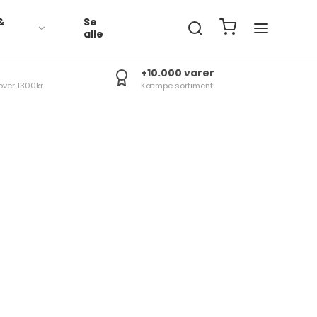
&
Se
R
alle
+10.000 varer
over 1300kr.
Kæmpe sortiment!