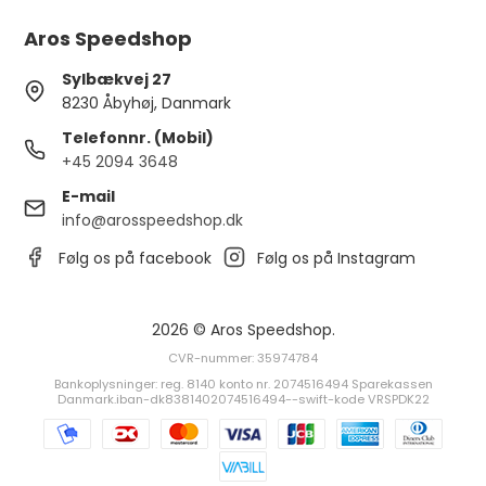
Aros Speedshop
Sylbækvej 27
8230 Åbyhøj, Danmark
Telefonnr. (Mobil)
+45 2094 3648
E-mail
info@arosspeedshop.dk
Følg os på facebook
Følg os på Instagram
2026 © Aros Speedshop.
CVR-nummer: 35974784
Bankoplysninger: reg. 8140 konto nr. 2074516494 Sparekassen
Danmark.iban-dk8381402074516494--swift-kode VRSPDK22