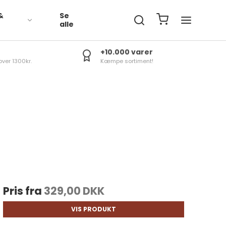
&
Se
R
alle
+10.000 varer
over 1300kr.
Kæmpe sortiment!
Pris fra
329,00 DKK
VIS PRODUKT