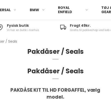
ROYAL
TØJ 
ERSAL
BMW
ENFIELD
GEA
Fysisk butik
Fragt 49kr.
Vi har en butik i Aarhus
Gratis til pakkeshop ved køb 
er / Seals
Pakdåser / Seals
Pakdåser / Seals
PAKDÅSE KIT TIL HD FORGAFFEL, vælg
model.