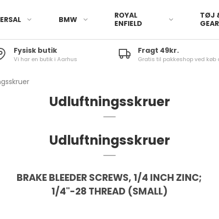
ROYAL
TØJ 
ERSAL
BMW
ENFIELD
GEA
Fysisk butik
Fragt 49kr.
Vi har en butik i Aarhus
Gratis til pakkeshop ved køb 
ngsskruer
Udluftningsskruer
Udluftningsskruer
BRAKE BLEEDER SCREWS, 1/4 INCH ZINC;
1/4"-28 THREAD (SMALL)