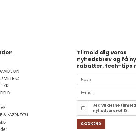
tion
Tilmeld dig vores
nyhedsbrev og få n
rabatter, tech-tips 
DAVIDSON
L/METRIC
STYR
FIELD
Jeg vil gerne tilmel
EAR
nyhedsbrevet
EJE & VÆRKTØJ
ALG
GODKEND
ider