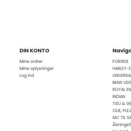
DIN KONTO
Naviga
Mine ordrer
FORSIDE
Mine oplysninger
HARLEY-
Log ind
UNIVERSA
BMW UD
ROYAL EN
INDIAN
TØJ & G
OLIE, PL
MC TIL S
Åbningst