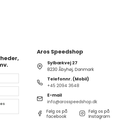
Aros Speedshop
yheder,
Sylbækvej 27
mv.
8230 Åbyhøj, Danmark
Telefonnr. (Mobil)
+45 2094 3648
E-mail
info@arosspeedshop.dk
des
Følg os på
Følg os på
facebook
Instagram