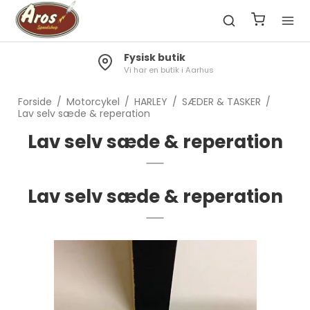
Fragt 49kr.
Gratis til pakkeshop ved køb over 1300kr.
Forside
/
Motorcykel
/
HARLEY
/
SÆDER & TASKER
/
Lav selv sæde & reperation
Lav selv sæde & reperation
Lav selv sæde & reperation