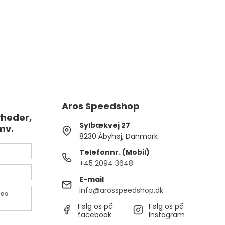
Aros Speedshop
yheder,
Sylbækvej 27
mv.
8230 Åbyhøj, Danmark
Telefonnr. (Mobil)
+45 2094 3648
E-mail
info@arosspeedshop.dk
des
Følg os på
Følg os på
facebook
Instagram