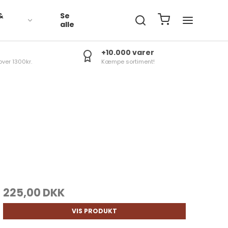
&
Se
R
alle
+10.000 varer
over 1300kr.
Kæmpe sortiment!
225,00 DKK
VIS PRODUKT