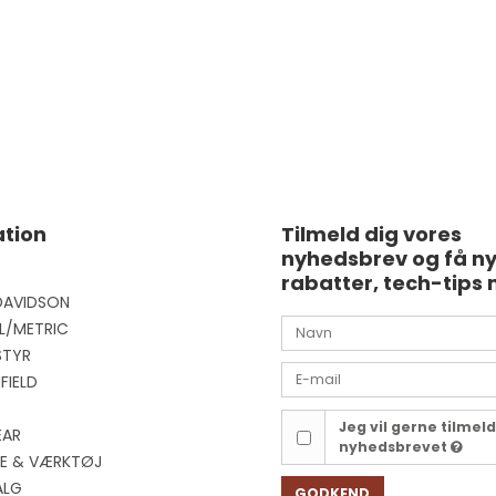
tion
Tilmeld dig vores
nyhedsbrev og få n
rabatter, tech-tips 
DAVIDSON
L/METRIC
STYR
FIELD
Jeg vil gerne tilmel
EAR
nyhedsbrevet
EJE & VÆRKTØJ
ALG
GODKEND