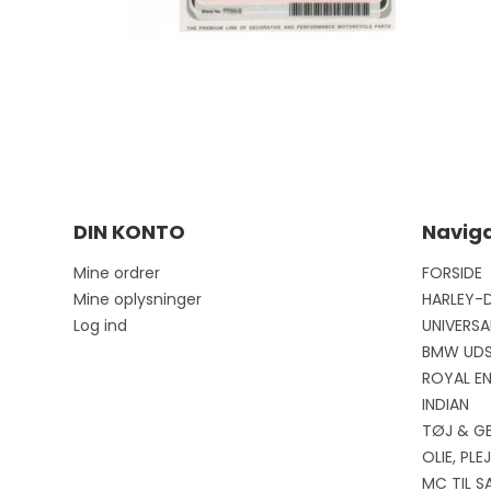
DIN KONTO
Naviga
Mine ordrer
FORSIDE
Mine oplysninger
HARLEY-
Log ind
UNIVERSA
BMW UD
ROYAL EN
INDIAN
TØJ & G
OLIE, PL
MC TIL S