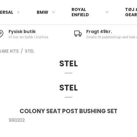
ROYAL
TØJ 
ERSAL
BMW
ENFIELD
GEA
Fysisk butik
Fragt 49kr.
Vi har en butik i Aarhus
Gratis til pakkeshop ved køb 
ARE KITS
/
STEL
STEL
STEL
COLONY SEAT POST BUSHING SET
990202