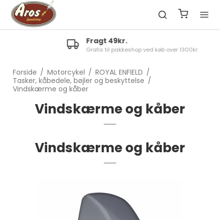
Fragt 49kr.
Gratis til pakkeshop ved køb over 1300kr.
Forside
/
Motorcykel
/
ROYAL ENFIELD
/
Tasker, kåbedele, bøjler og beskyttelse
/
Vindskærme og kåber
Vindskærme og kåber
Vindskærme og kåber