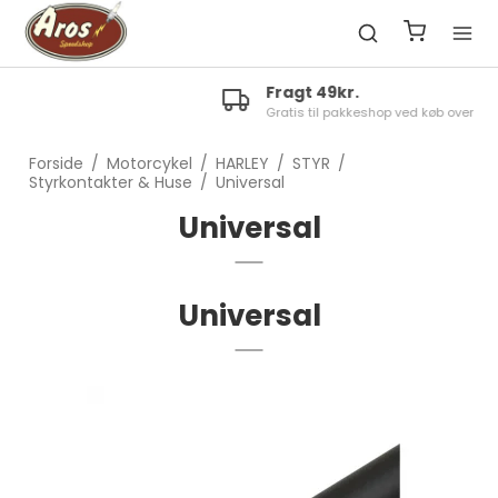
Fragt 49kr.
Gratis til pakkeshop ved køb over 1300kr.
Forside
/
Motorcykel
/
HARLEY
/
STYR
/
Styrkontakter & Huse
/
Universal
Universal
Universal