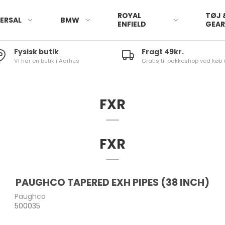
ROYAL
TØJ 
ERSAL
BMW
ENFIELD
GEA
Fysisk butik
Fragt 49kr.
Vi har en butik i Aarhus
Gratis til pakkeshop ved køb 
FXR
FXR
PAUGHCO TAPERED EXH PIPES (38 INCH)
Paughco
500035