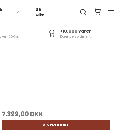
&
Se
R
alle
+10.000 varer
over 1300kr.
Kæmpe sortiment!
7.399,00 DKK
VIS PRODUKT