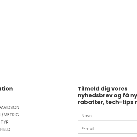
tion
Tilmeld dig vores
nyhedsbrev og få n
rabatter, tech-tips 
DAVIDSON
L/METRIC
STYR
FIELD