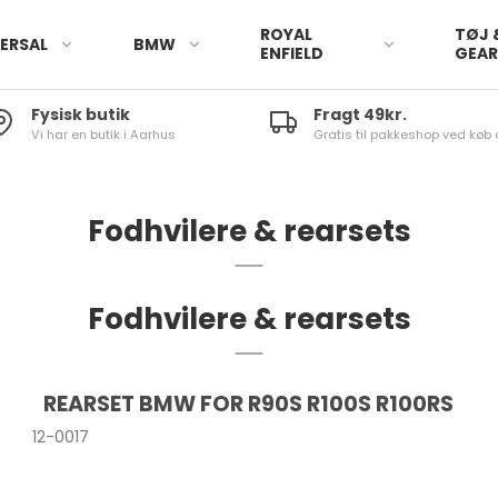
ROYAL
TØJ 
ERSAL
BMW
ENFIELD
GEA
Fysisk butik
Fragt 49kr.
Vi har en butik i Aarhus
Gratis til pakkeshop ved køb 
Fodhvilere & rearsets
Fodhvilere & rearsets
REARSET BMW FOR R90S R100S R100RS
12-0017