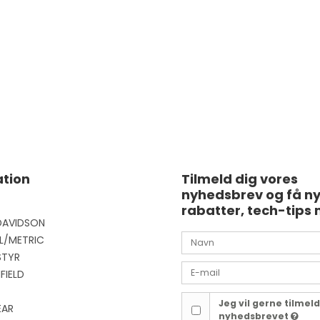
tion
Tilmeld dig vores
nyhedsbrev og få n
rabatter, tech-tips 
DAVIDSON
L/METRIC
STYR
FIELD
Jeg vil gerne tilmel
EAR
nyhedsbrevet