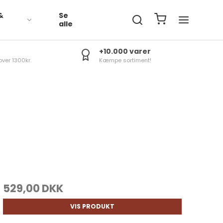
&
Se
R
alle
+10.000 varer
over 1300kr.
Kæmpe sortiment!
529,00 DKK
VIS PRODUKT