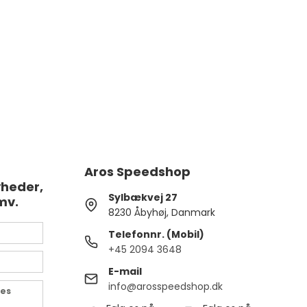
Aros Speedshop
yheder,
Sylbækvej 27
mv.
8230 Åbyhøj, Danmark
Telefonnr. (Mobil)
+45 2094 3648
E-mail
info@arosspeedshop.dk
des