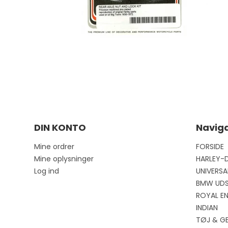
DIN KONTO
Naviga
Mine ordrer
FORSIDE
Mine oplysninger
HARLEY-
Log ind
UNIVERSA
BMW UD
ROYAL EN
INDIAN
TØJ & G