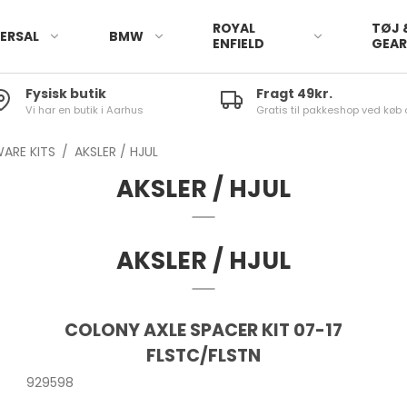
ROYAL
TØJ 
ERSAL
BMW
ENFIELD
GEA
Fysisk butik
Fragt 49kr.
Vi har en butik i Aarhus
Gratis til pakkeshop ved køb 
ARE KITS
/
AKSLER / HJUL
AKSLER / HJUL
AKSLER / HJUL
COLONY AXLE SPACER KIT 07-17
FLSTC/FLSTN
929598