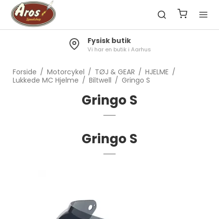
Fragt 49kr.
Gratis til pakkeshop ved køb over 1300kr.
Forside
/
Motorcykel
/
TØJ & GEAR
/
HJELME
/
Lukkede MC Hjelme
/
Biltwell
/
Gringo S
Gringo S
Gringo S