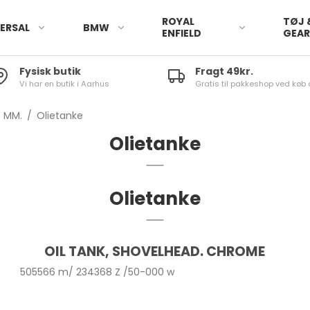
ROYAL
TØJ 
ERSAL
BMW
ENFIELD
GEA
Fysisk butik
Fragt 49kr.
Vi har en butik i Aarhus
Gratis til pakkeshop ved køb 
E MM.
/
Olietanke
Olietanke
Olietanke
OIL TANK, SHOVELHEAD. CHROME
505566 m/ 234368 Z /50-000 w