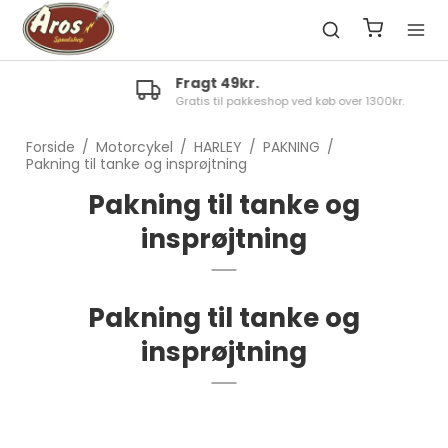
Fragt 49kr.
Gratis til pakkeshop ved køb over 1300kr.
Forside
/
Motorcykel
/
HARLEY
/
PAKNING
/
Pakning til tanke og insprøjtning
Pakning til tanke og
insprøjtning
Pakning til tanke og
insprøjtning