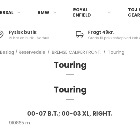
ROYAL
TØJ 
ERSAL
BMW
ENFIELD
GEA
Fysisk butik
Fragt 49kr.
Vi har en butik i Aarhus
Gratis til pakkeshop ved køb 
/ Beslag / Reservedele
/
BREMSE CALIPER FRONT.
/
Touring
Touring
Touring
00-07 B.T.; 00-03 XL, RIGHT.
910865 m