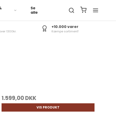
&
Se
R
alle
+10.000 varer
over 1300kr.
Kæmpe sortiment!
1.599,00 DKK
VIS PRODUKT