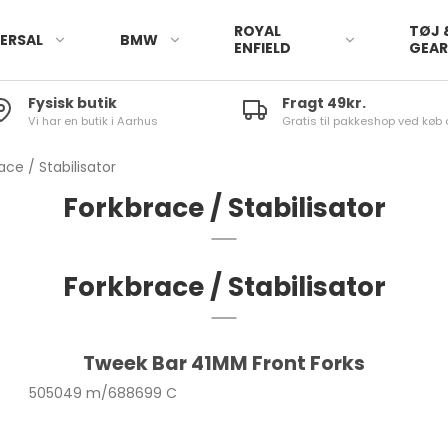
ROYAL
TØJ 
ERSAL
BMW
ENFIELD
GEA
Fysisk butik
Fragt 49kr.
Vi har en butik i Aarhus
Gratis til pakkeshop ved køb 
ace / Stabilisator
Forkbrace / Stabilisator
Forkbrace / Stabilisator
Tweek Bar 41MM Front Forks
505049 m/688699 C