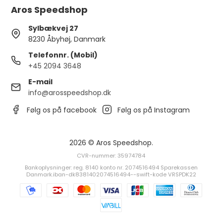
Aros Speedshop
Sylbækvej 27
8230 Åbyhøj, Danmark
Telefonnr. (Mobil)
+45 2094 3648
E-mail
info@arosspeedshop.dk
Følg os på facebook
Følg os på Instagram
2026 © Aros Speedshop.
CVR-nummer: 35974784
Bankoplysninger: reg. 8140 konto nr. 2074516494 Sparekassen
Danmark.iban-dk8381402074516494--swift-kode VRSPDK22