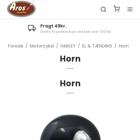
Fragt 49kr.
Gratis til pakkeshop ved køb over 1300kr.
Forside
/
Motorcykel
/
HARLEY
/
EL & TÆNDING
/
Horn
Horn
Horn