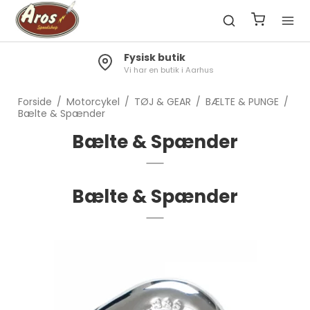
Fragt 49kr.
 Aarhus
Gratis til pakkeshop ved køb over 
Forside
/
Motorcykel
/
TØJ & GEAR
/
BÆLTE & PUNGE
/
Bælte & Spænder
Bælte & Spænder
Bælte & Spænder