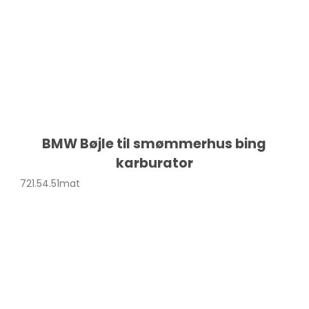
BMW Bøjle til smømmerhus bing
karburator
721.54.51mat