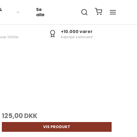
&
Se
R
alle
+10.000 varer
over 1300kr.
Kæmpe sortiment!
125,00 DKK
VIS PRODUKT