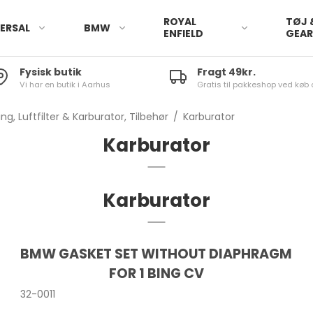
ROYAL
TØJ 
ERSAL
BMW
ENFIELD
GEA
Fysisk butik
Fragt 49kr.
Vi har en butik i Aarhus
Gratis til pakkeshop ved køb 
ng, Luftfilter & Karburator, Tilbehør
/
Karburator
Karburator
Karburator
BMW GASKET SET WITHOUT DIAPHRAGM
FOR 1 BING CV
32-0011