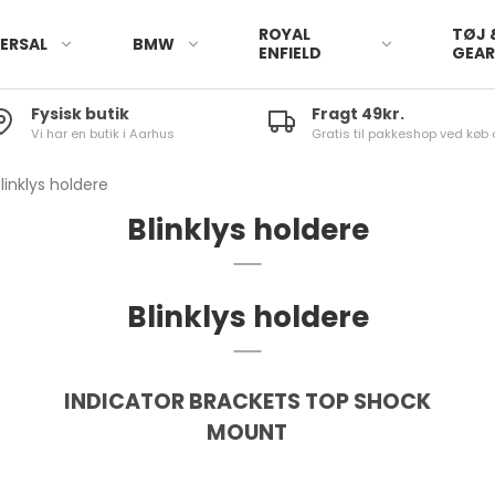
ROYAL
TØJ 
ERSAL
BMW
ENFIELD
GEA
Fysisk butik
Fragt 49kr.
Vi har en butik i Aarhus
Gratis til pakkeshop ved køb 
linklys holdere
Blinklys holdere
Blinklys holdere
INDICATOR BRACKETS TOP SHOCK
MOUNT