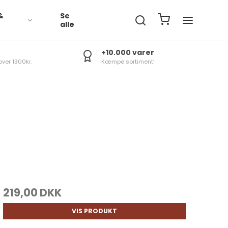
&
Se
R
alle
+10.000 varer
over 1300kr.
Kæmpe sortiment!
219,00 DKK
VIS PRODUKT