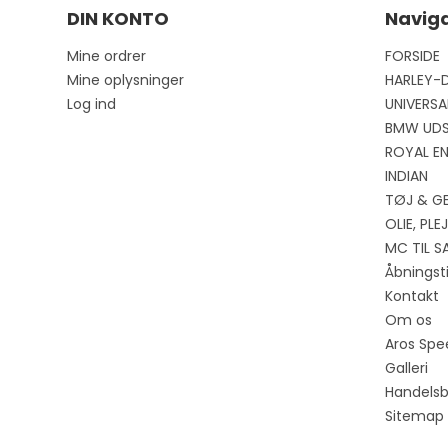
DIN KONTO
Naviga
Mine ordrer
FORSIDE
Mine oplysninger
HARLEY-
Log ind
UNIVERSA
BMW UD
ROYAL EN
INDIAN
TØJ & G
OLIE, PL
MC TIL S
Åbningst
Kontakt
Om os
Aros Spe
Galleri
Handelsb
Sitemap