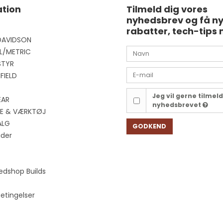
tion
Tilmeld dig vores
nyhedsbrev og få n
rabatter, tech-tips 
DAVIDSON
L/METRIC
STYR
FIELD
Jeg vil gerne tilmel
EAR
nyhedsbrevet
EJE & VÆRKTØJ
ALG
GODKEND
ider
edshop Builds
etingelser