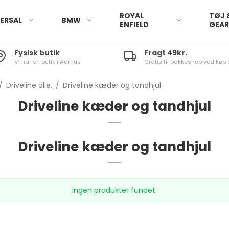
ROYAL
TØJ 
ERSAL
BMW
ENFIELD
GEA
Fysisk butik
Fragt 49kr.
Vi har en butik i Aarhus
Gratis til pakkeshop ved køb 
/
Driveline olie.
/
Driveline kæder og tandhjul
Driveline kæder og tandhjul
Driveline kæder og tandhjul
Ingen produkter fundet.