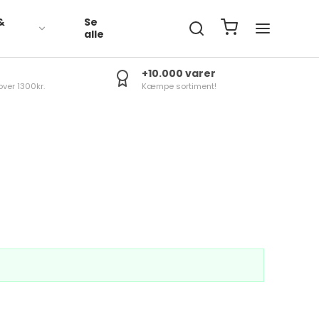
&
Se
R
alle
+10.000 varer
over 1300kr.
Kæmpe sortiment!