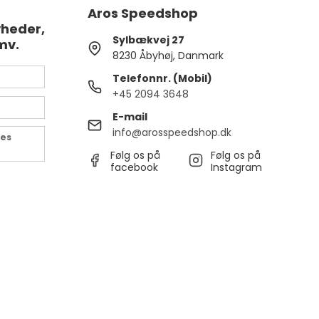
Aros Speedshop
yheder,
Sylbækvej 27
mv.
8230 Åbyhøj, Danmark
Telefonnr. (Mobil)
+45 2094 3648
E-mail
info@arosspeedshop.dk
des
Følg os på
Følg os på
facebook
Instagram