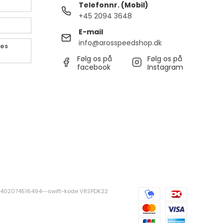
Telefonnr. (Mobil)
+45 2094 3648
E-mail
info@arosspeedshop.dk
des
Følg os på
Følg os på
facebook
Instagram
381402074516494--swift-kode VRSPDK22