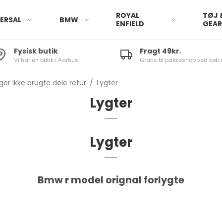
ROYAL
TØJ 
ERSAL
BMW
ENFIELD
GEA
Fysisk butik
Fragt 49kr.
Vi har en butik i Aarhus
Gratis til pakkeshop ved køb 
ger ikke brugte dele retur
/
Lygter
Lygter
Lygter
Bmw r model orignal forlygte