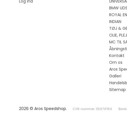
Log ind
UNIVERSA
BMW UD
ROYAL EN
INDIAN
TØJ & G
OLIE, PL
MC TIL S
Åbningst
Kontakt
Om os
Aros Spe
Galleri
Handelsb
Sitemap
2026 © Aros Speedshop.
CVR-nummer: 35974784
Bank