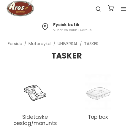
Fragt 49kr.
hus
Gratis til pakkeshop ved køb over 130
Forside
/
Motorcykel
/
UNIVERSAL
/
TASKER
TASKER
Sidetaske
Top box
beslag/monunts