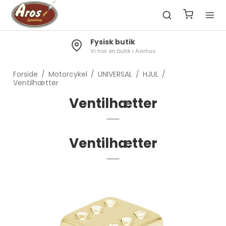
Fragt 49kr.
Gratis til pakkeshop ved køb over 1300kr.
Forside
/
Motorcykel
/
UNIVERSAL
/
HJUL
/
Ventilhætter
Ventilhætter
Ventilhætter