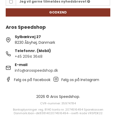
Jeg vil gerne tilmeldes nyhedsbrevet
GODKEND
Aros Speedshop
Sylbækvej 27
8230 Åbyhøj, Danmark
Telefonnr. (Mobil)
+45 2094 3648
E-mail
info@arosspeedshop.dk
Følg os på facebook
Følg os på Instagram
2026 © Aros Speedshop.
CVR-nummer: 35974784
Bankoplysninger: reg. 8140 konto nr. 2074516494 Sparekassen
Danmark.iban-dk8381402074516494--swift-kode VRSPDK22