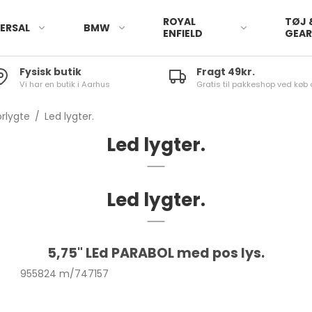
ROYAL
TØJ 
ERSAL
BMW
ENFIELD
GEA
Fysisk butik
Fragt 49kr.
Vi har en butik i Aarhus
Gratis til pakkeshop ved køb 
orlygte
/
Led lygter.
Led lygter.
Led lygter.
5,75" LEd PARABOL med pos lys.
955824 m/747157