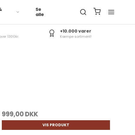
&
Se
R
alle
+10.000 varer
over 1300kr.
Kæmpe sortiment!
999,00 DKK
VIS PRODUKT