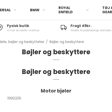
ROYAL
TØJ 
ERSAL
BMW
ENFIELD
GEA
Fysisk butik
Fragt 49kr.
Vi har en butik i Aarhus
Gratis til pakkeshop ved køb 
ele, bøjler og beskyttelse
/
Bøjler og beskyttere
Bøjler og beskyttere
Bøjler og beskyttere
Motor bjøler
1990205