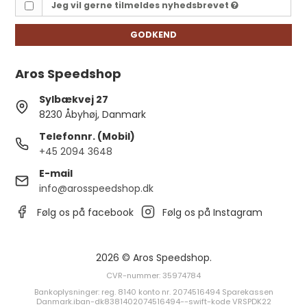
Jeg vil gerne tilmeldes nyhedsbrevet
GODKEND
Aros Speedshop
Sylbækvej 27
8230 Åbyhøj, Danmark
Telefonnr. (Mobil)
+45 2094 3648
E-mail
info@arosspeedshop.dk
Følg os på facebook
Følg os på Instagram
2026 © Aros Speedshop.
CVR-nummer: 35974784
Bankoplysninger: reg. 8140 konto nr. 2074516494 Sparekassen
Danmark.iban-dk8381402074516494--swift-kode VRSPDK22