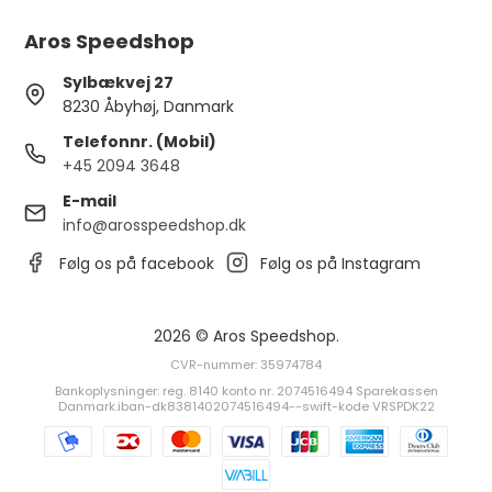
Aros Speedshop
Sylbækvej 27
8230 Åbyhøj, Danmark
Telefonnr. (Mobil)
+45 2094 3648
E-mail
info@arosspeedshop.dk
Følg os på facebook
Følg os på Instagram
2026 © Aros Speedshop.
CVR-nummer: 35974784
Bankoplysninger: reg. 8140 konto nr. 2074516494 Sparekassen
Danmark.iban-dk8381402074516494--swift-kode VRSPDK22