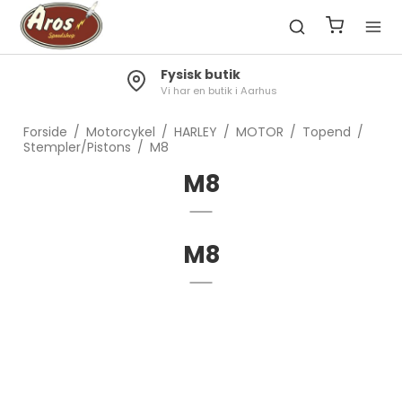
Fysisk butik
Vi har en butik i Aarhus
Forside
/
Motorcykel
/
HARLEY
/
MOTOR
/
Topend
/
Stempler/Pistons
/
M8
M8
M8