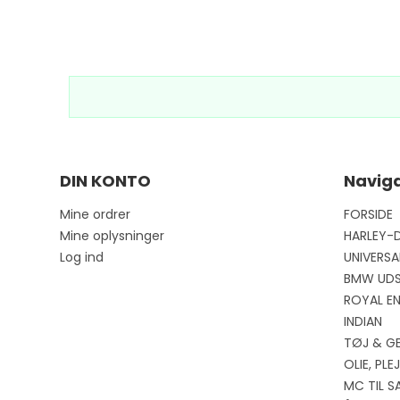
DIN KONTO
Naviga
Mine ordrer
FORSIDE
Mine oplysninger
HARLEY-
Log ind
UNIVERSA
BMW UD
ROYAL EN
INDIAN
TØJ & G
OLIE, PL
MC TIL S