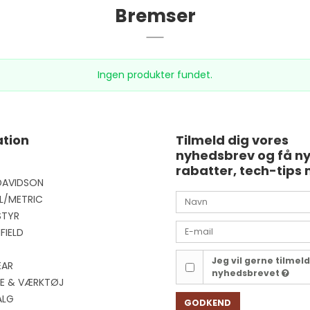
Bremser
Ingen produkter fundet.
tion
Tilmeld dig vores
nyhedsbrev og få n
rabatter, tech-tips 
DAVIDSON
L/METRIC
STYR
FIELD
Jeg vil gerne tilmel
EAR
nyhedsbrevet
EJE & VÆRKTØJ
ALG
GODKEND