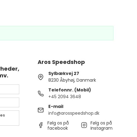
Aros Speedshop
yheder,
Sylbækvej 27
mv.
8230 Åbyhøj, Danmark
Telefonnr. (Mobil)
+45 2094 3648
E-mail
info@arosspeedshop.dk
des
Følg os på
Følg os på
facebook
Instagram