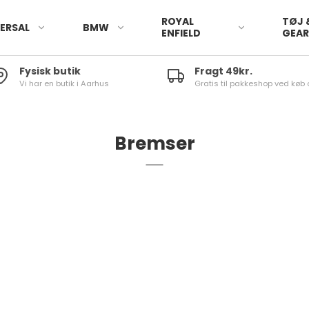
ROYAL
TØJ 
ERSAL
BMW
ENFIELD
GEA
Fysisk butik
Fragt 49kr.
Vi har en butik i Aarhus
Gratis til pakkeshop ved køb 
Bremser