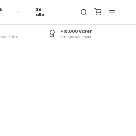
&
Se
R
alle
+10.000 varer
over 1300kr.
Kæmpe sortiment!