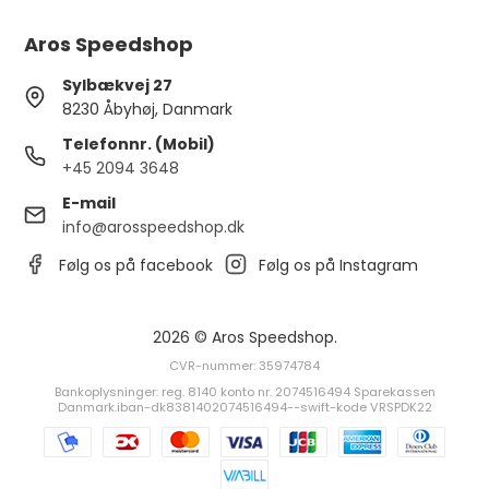
Aros Speedshop
Sylbækvej 27
8230 Åbyhøj, Danmark
Telefonnr. (Mobil)
+45 2094 3648
E-mail
info@arosspeedshop.dk
Følg os på facebook
Følg os på Instagram
2026 © Aros Speedshop.
CVR-nummer: 35974784
Bankoplysninger: reg. 8140 konto nr. 2074516494 Sparekassen
Danmark.iban-dk8381402074516494--swift-kode VRSPDK22