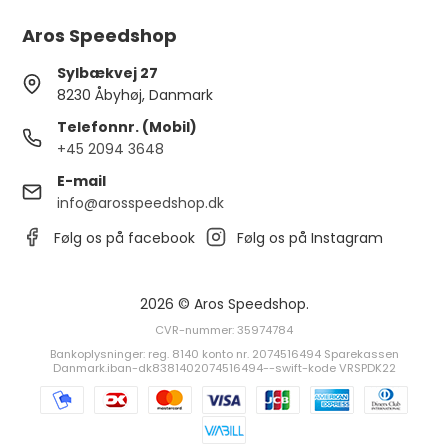
Aros Speedshop
Sylbækvej 27
8230 Åbyhøj, Danmark
Telefonnr. (Mobil)
+45 2094 3648
E-mail
info@arosspeedshop.dk
Følg os på facebook
Følg os på Instagram
2026 © Aros Speedshop.
CVR-nummer: 35974784
Bankoplysninger: reg. 8140 konto nr. 2074516494 Sparekassen
Danmark.iban-dk8381402074516494--swift-kode VRSPDK22