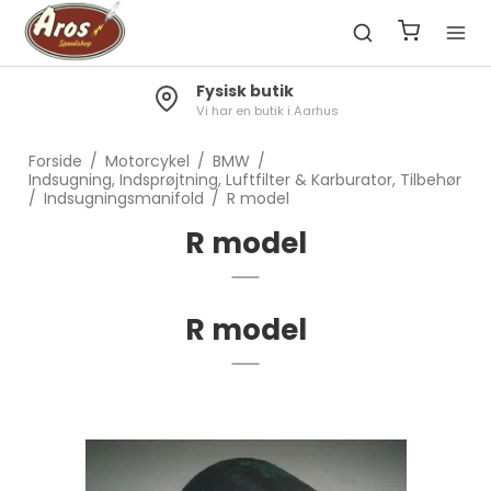
Fragt 49kr.
Gratis til pakkeshop ved køb over 1300kr.
Forside
/
Motorcykel
/
BMW
/
Indsugning, Indsprøjtning, Luftfilter & Karburator, Tilbehør
/
Indsugningsmanifold
/
R model
R model
R model