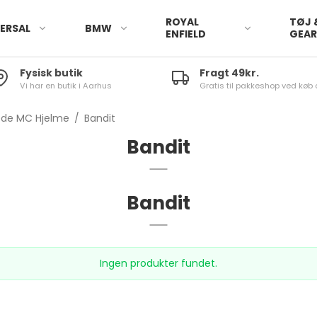
ROYAL
TØJ 
ERSAL
BMW
ENFIELD
GEA
Fysisk butik
Fragt 49kr.
Vi har en butik i Aarhus
Gratis til pakkeshop ved køb 
ede MC Hjelme
/
Bandit
Bandit
Bandit
Ingen produkter fundet.