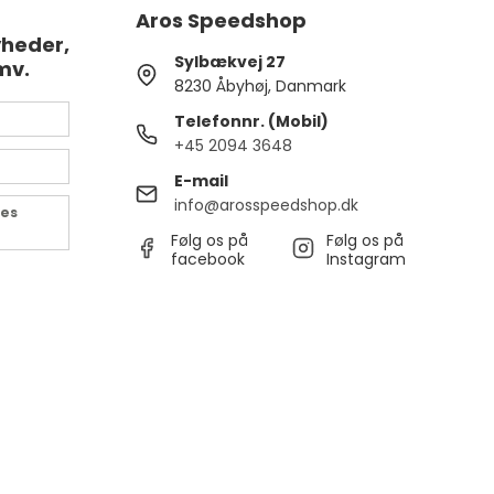
Aros Speedshop
yheder,
Sylbækvej 27
mv.
8230 Åbyhøj, Danmark
Telefonnr. (Mobil)
+45 2094 3648
E-mail
info@arosspeedshop.dk
des
Følg os på
Følg os på
facebook
Instagram