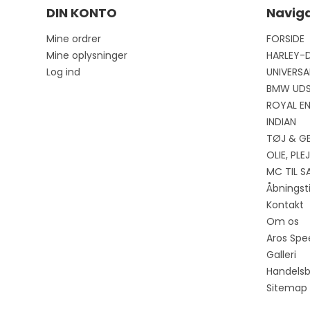
DIN KONTO
Naviga
Mine ordrer
FORSIDE
Mine oplysninger
HARLEY-
Log ind
UNIVERSA
BMW UD
ROYAL EN
INDIAN
TØJ & G
OLIE, PL
MC TIL S
Åbningst
Kontakt
Om os
Aros Spe
Galleri
Handelsb
Sitemap