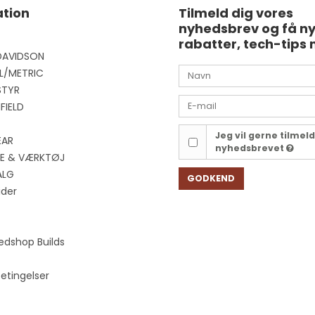
tion
Tilmeld dig vores
nyhedsbrev og få n
rabatter, tech-tips 
DAVIDSON
L/METRIC
STYR
FIELD
Jeg vil gerne tilmel
EAR
nyhedsbrevet
EJE & VÆRKTØJ
ALG
GODKEND
ider
edshop Builds
etingelser