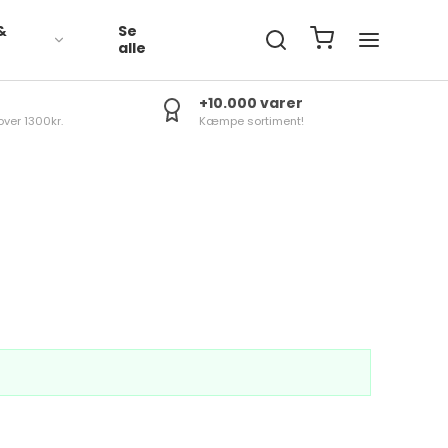
&
Se
R
alle
+10.000 varer
over 1300kr.
Kæmpe sortiment!