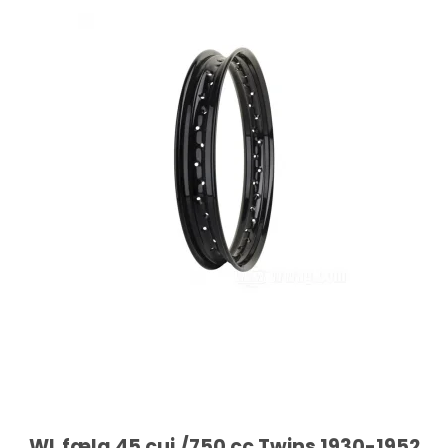
WL fælg 45 cui./750 cc Twins 1930-1952