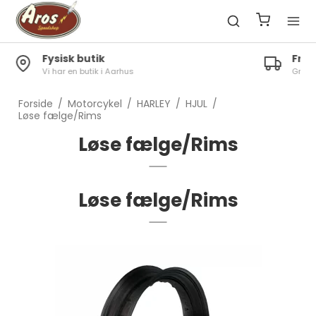
Fragt 49kr.
Gratis til pakkeshop ved køb over 1300kr.
Forside
/
Motorcykel
/
HARLEY
/
HJUL
/
Løse fælge/Rims
Løse fælge/Rims
Løse fælge/Rims