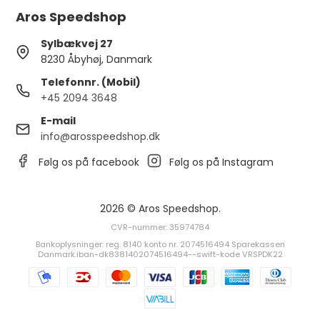
Aros Speedshop
Sylbækvej 27
8230 Åbyhøj, Danmark
Telefonnr. (Mobil)
+45 2094 3648
E-mail
info@arosspeedshop.dk
Følg os på facebook
Følg os på Instagram
2026 © Aros Speedshop.
CVR-nummer: 35974784
Bankoplysninger: reg. 8140 konto nr. 2074516494 Sparekassen
Danmark.iban-dk8381402074516494--swift-kode VRSPDK22