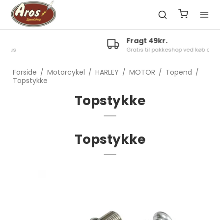
Fragt 49kr.
Gratis til pakkeshop ved køb over 1300kr.
Forside
/
Motorcykel
/
HARLEY
/
MOTOR
/
Topend
/
Topstykke
Topstykke
Topstykke