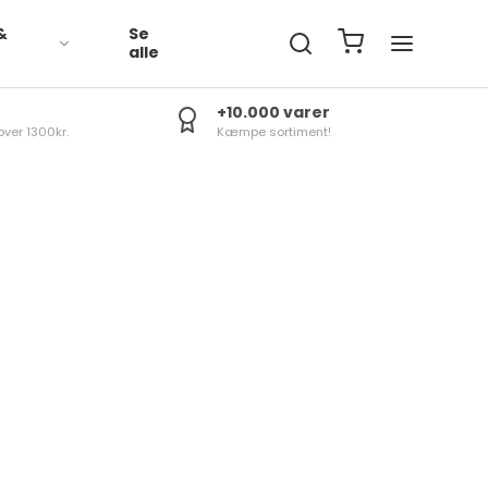
&
Se
R
alle
+10.000 varer
over 1300kr.
Kæmpe sortiment!