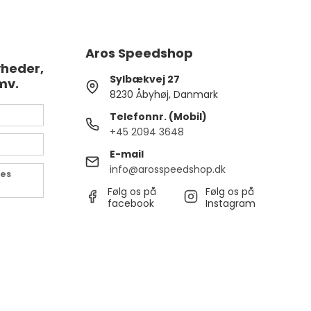
Aros Speedshop
yheder,
Sylbækvej 27
mv.
8230 Åbyhøj, Danmark
Telefonnr. (Mobil)
+45 2094 3648
E-mail
info@arosspeedshop.dk
des
Følg os på
Følg os på
facebook
Instagram