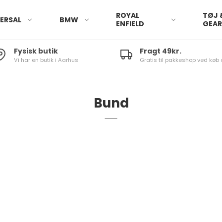
ROYAL
TØJ 
ERSAL
BMW
ENFIELD
GEA
Fysisk butik
Fragt 49kr.
Vi har en butik i Aarhus
Gratis til pakkeshop ved køb 
Bund