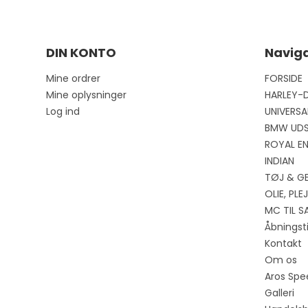
DIN KONTO
Naviga
Mine ordrer
FORSIDE
Mine oplysninger
HARLEY-
Log ind
UNIVERSA
BMW UD
ROYAL EN
INDIAN
TØJ & G
OLIE, PL
MC TIL S
Åbningst
Kontakt
Om os
Aros Spe
Galleri