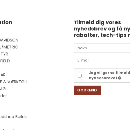
tion
Tilmeld dig vores
nyhedsbrev og få n
rabatter, tech-tips 
DAVIDSON
L/METRIC
STYR
FIELD
Jeg vil gerne tilmel
EAR
nyhedsbrevet
EJE & VÆRKTØJ
ALG
GODKEND
ider
edshop Builds