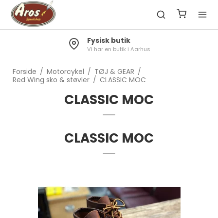
Fragt 49kr.
Gratis til pakkeshop ved køb over 1300kr.
Forside
/
Motorcykel
/
TØJ & GEAR
/
Red Wing sko & støvler
/
CLASSIC MOC
CLASSIC MOC
CLASSIC MOC