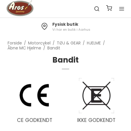
Fysisk butik
Vi har en butik i Aarhus
Forside
/
Motorcykel
/
TØJ & GEAR
/
HJELME
/
Åbne MC Hjelme
/
Bandit
Bandit
CE GODKENDT
IKKE GODKENDT