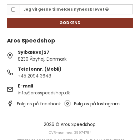
Jeg vil gerne tilmeldes nyhedsbrevet
GODKEND
Aros Speedshop
Sylbækvej 27
8230 Åbyhøj, Danmark
Telefonnr. (Mobil)
+45 2094 3648
E-mail
info@arosspeedshop.dk
Følg os på facebook
Følg os på Instagram
2026 © Aros Speedshop.
CVR-nummer: 35974784
Bankoplysninger: reg. 8140 konto nr. 2074516494 Sparekassen