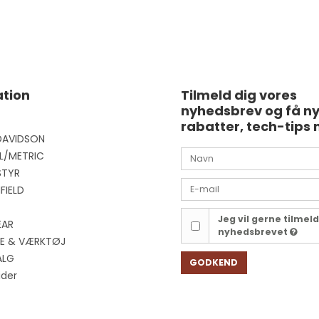
tion
Tilmeld dig vores
nyhedsbrev og få n
rabatter, tech-tips 
DAVIDSON
L/METRIC
STYR
FIELD
Jeg vil gerne tilmel
EAR
nyhedsbrevet
EJE & VÆRKTØJ
ALG
GODKEND
ider