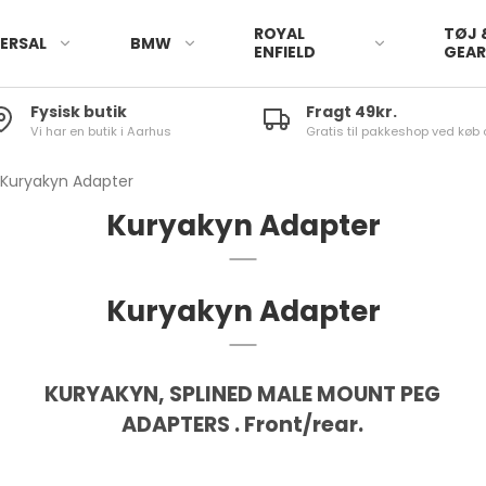
ROYAL
TØJ 
ERSAL
BMW
ENFIELD
GEA
Fysisk butik
Fragt 49kr.
Vi har en butik i Aarhus
Gratis til pakkeshop ved køb 
Kuryakyn Adapter
Kuryakyn Adapter
Kuryakyn Adapter
KURYAKYN, SPLINED MALE MOUNT PEG
ADAPTERS . Front/rear.