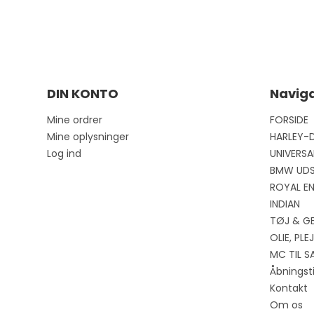
DIN KONTO
Naviga
Mine ordrer
FORSIDE
Mine oplysninger
HARLEY-
Log ind
UNIVERSA
BMW UD
ROYAL EN
INDIAN
TØJ & G
OLIE, PL
MC TIL S
Åbningst
Kontakt
Om os