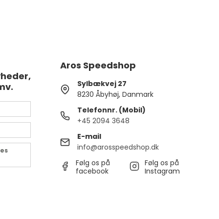
Aros Speedshop
yheder,
Sylbækvej 27
mv.
8230 Åbyhøj, Danmark
Telefonnr. (Mobil)
+45 2094 3648
E-mail
info@arosspeedshop.dk
des
Følg os på
Følg os på
facebook
Instagram