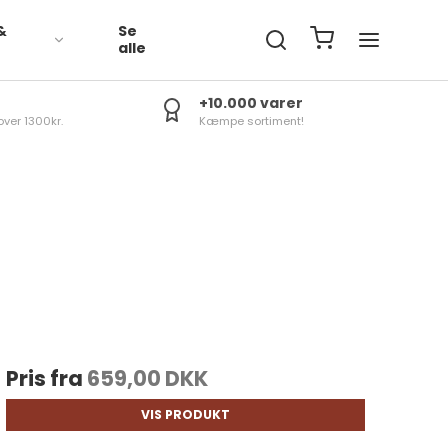
&
Se
R
alle
+10.000 varer
over 1300kr.
Kæmpe sortiment!
Pris fra
659,00 DKK
VIS PRODUKT