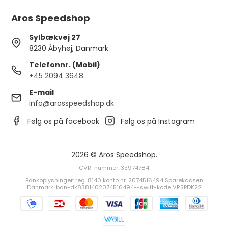
Aros Speedshop
Sylbækvej 27
8230 Åbyhøj, Danmark
Telefonnr. (Mobil)
+45 2094 3648
E-mail
info@arosspeedshop.dk
Følg os på facebook
Følg os på Instagram
2026 © Aros Speedshop.
CVR-nummer: 35974784
Bankoplysninger: reg. 8140 konto nr. 2074516494 Sparekassen
Danmark.iban-dk8381402074516494--swift-kode VRSPDK22