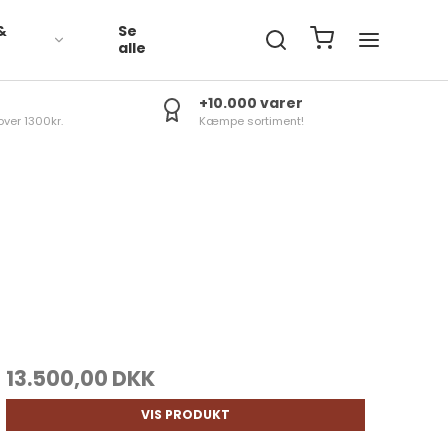
&
Se
R
alle
+10.000 varer
over 1300kr.
Kæmpe sortiment!
13.500,00 DKK
VIS PRODUKT