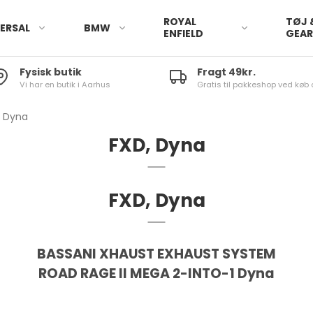
ROYAL
TØJ 
ERSAL
BMW
ENFIELD
GEA
Fysisk butik
Fragt 49kr.
Vi har en butik i Aarhus
Gratis til pakkeshop ved køb 
, Dyna
FXD, Dyna
FXD, Dyna
BASSANI XHAUST EXHAUST SYSTEM
ROAD RAGE II MEGA 2-INTO-1 Dyna