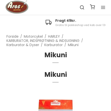
Fragt 49kr.
Gratis til pakkeshop ved køb over 1300kr.
Forside
/
Motorcykel
/
HARLEY
/
KARBURATOR, INDSPRØTNING & INDSUGNING
/
Karburator & Dyser
/
Karburator
/
Mikuni
Mikuni
Mikuni