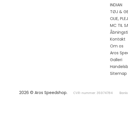
INDIAN
TØJ & G
OLIE, PL
MC TIL S
Åbningst
Kontakt
Om os
Aros Spe
Galleri
Handelsb
Sitemap
2026 © Aros Speedshop.
CVR-nummer: 35974784
Bank