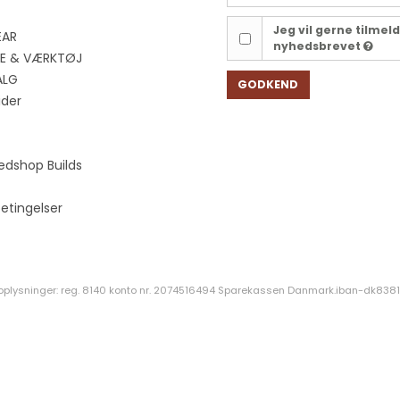
Jeg vil gerne tilmel
EAR
nyhedsbrevet
EJE & VÆRKTØJ
ALG
GODKEND
ider
edshop Builds
etingelser
oplysninger: reg. 8140 konto nr. 2074516494 Sparekassen Danmark.iban-dk8