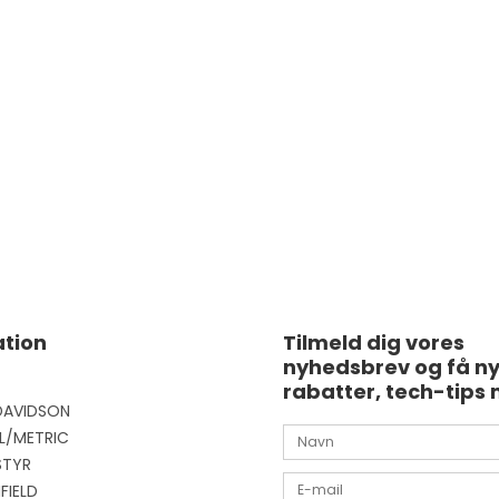
tion
Tilmeld dig vores
nyhedsbrev og få n
rabatter, tech-tips 
DAVIDSON
L/METRIC
STYR
FIELD