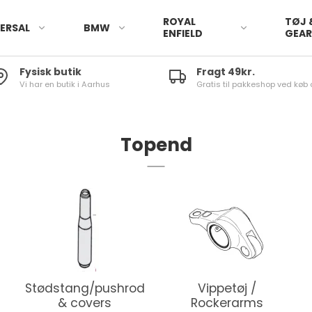
ROYAL
TØJ 
ERSAL
BMW
ENFIELD
GEA
Fysisk butik
Fragt 49kr.
Vi har en butik i Aarhus
Gratis til pakkeshop ved køb 
Topend
Stødstang/pushrod
Vippetøj /
& covers
Rockerarms