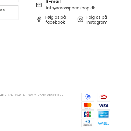
E-mail
info@arosspeedshop.dk
des
Følg os på
Følg os på
facebook
Instagram
381402074516494--swift-kode VRSPDK22