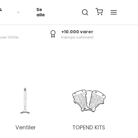
&
Se
R
alle
+10.000 varer
over 1300kr.
Kæmpe sortiment!
Ventiler
TOPEND KITS