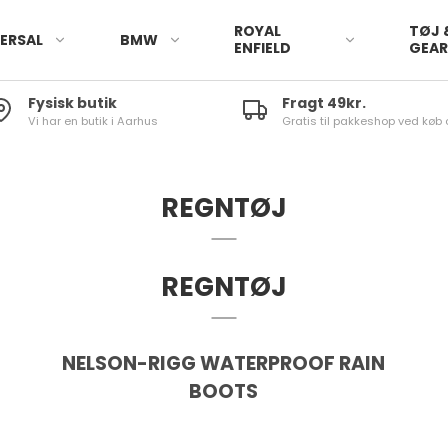
ROYAL
TØJ 
ERSAL
BMW
ENFIELD
GEA
Fysisk butik
Fragt 49kr.
Vi har en butik i Aarhus
Gratis til pakkeshop ved køb 
REGNTØJ
REGNTØJ
NELSON-RIGG WATERPROOF RAIN
BOOTS