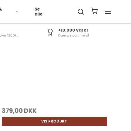
&
Se
R
alle
+10.000 varer
over 1300kr.
Kæmpe sortiment!
379,00 DKK
VIS PRODUKT